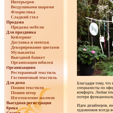
Интерьеров
Воздушными шарами
Флористика
Сладкий стол
Продажа
Продажа мебели
Для праздника
Кейтеринг
Доставка и монтаж
Декорирование цветами
Музыканты
Выездной банкет
Организация юбилея
Организациям
Ресторанный текстиль
Гостиничный текстиль
Для дома
Благодаря тому, что
Пошив текстиля
специалисты по офо
комфорта. Любая те
Пошив штор
потери функциональ
Изготовление жалюзи
Выездная регистрация
Идеи дизайнеров, и
брака
художников всегда в
Статьи