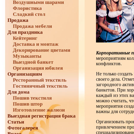
Воздушными шарами
Флористика
Сладкий стол
Продажа
Продажа мебели
Для праздника
Кейтеринг
Доставка и монтаж
Декорирование цветами
Корпоративные п
Музыканты
мероприятиям кол
Выездной банкет
конфликтов.
Организация юбилея
Организациям
Не только создать
своего дела. Отме
Ресторанный текстиль
загородного актив
Гостиничный текстиль
банкетов. При хо
Для дома
каждый из этих ва
Пошив текстиля
можно считать, ч
Пошив штор
мероприятия созд
Изготовление жалюзи
важны для сотруд
Выездная регистрация брака
Статьи
Организовать про
привлечением про
Фотогалерея
специализированн
Видео