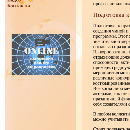
профессиональном
Контакты
Подготовка к
Подготовка к праз
создания умной и
программы. Этот 
значительной мере
насколько праздни
На корпоративны
отдыхающие долж
способности, акти
примеру, среди уч
мероприятия можн
различные конкур
костюмированные 
Все когда-либо ме
актерами, так поч
праздничный филь
себя создателями 
В любом коллектив
можно учитывать н
Стоит подумать за