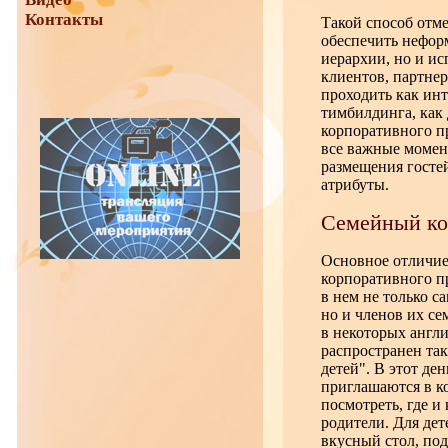
Контакты
Такой способ отме
обеспечить нефор
иерархии, но и ис
клиентов, партне
проходить как инт
тимбилдинга, как
корпоративного пр
все важные момент
размещения госте
атрибуты.
Семейный ко
Основное отличие
корпоративного п
в нем не только с
но и членов их се
в некоторых англ
распространен та
детей". В этот де
приглашаются в к
посмотреть, где и
родители. Для дет
вкусный стол, под