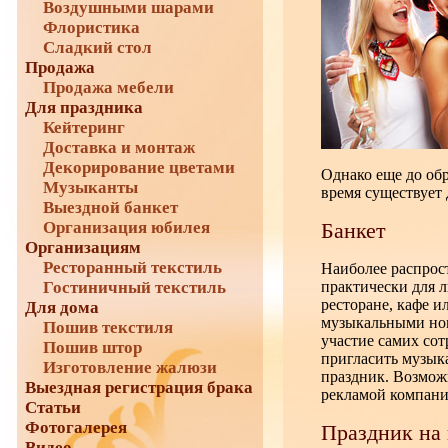
Воздушными шарами
Флористика
Сладкий стол
Продажа
Продажа мебели
Для праздника
Кейтеринг
Доставка и монтаж
Декорирование цветами
Однако еще до об
Музыканты
время существует 
Выездной банкет
Организация юбилея
Банкет
Организациям
Ресторанный текстиль
Наиболее распрос
Гостиничный текстиль
практически для л
ресторане, кафе 
Для дома
музыкальными ном
Пошив текстиля
участие самих сот
Пошив штор
пригласить музыка
Изготовление жалюзи
праздник. Возможн
Выездная регистрация брака
рекламой компани
Статьи
Фотогалерея
Праздник на
Видео